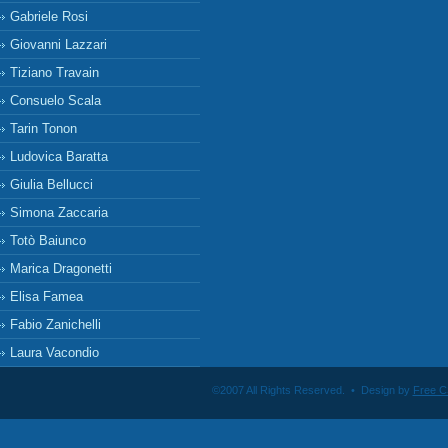
Gabriele Rosi
Giovanni Lazzari
Tiziano Travain
Consuelo Scala
Tarin Tonon
Ludovica Baratta
Giulia Bellucci
Simona Zaccaria
Totò Baiunco
Marica Dragonetti
Elisa Famea
Fabio Zanichelli
Laura Vacondio
©2007 All Rights Reserved. • Design by
Free C